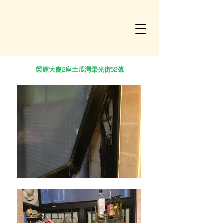
榮輝大廈2座土瓜灣榮光街52號