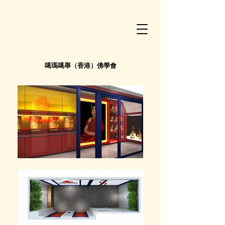
噶瑪噶舉（香港）佛學會