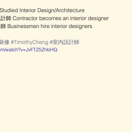
ed Interior Design/Architecture 
tractor becomes an interior designer 
nessmen hire interior designers  
#裝修
#TimothyCheng
#室內設計師
.com/watch?v=JvFTZ5ZhbHQ