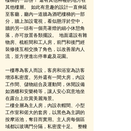
其他樓層。 ​ 如此有意趣的設計一直伸延
至客廳，廳內一道牆為酒吧樓梯的一部
分，牆上加設電視，看似懸浮於空中，
牆的另一頭有一個亮著燈的細小休憩角
落，亦可放置各類擺設。 ​ 地面還設有雜
物房、梳粧間和工人房，前門和後門經
裝修後互相交換了角色，以改善屋內人
流，並方便進出停車處及花園。 ​ 
一樓專為客人而設，客房和浴室為訪客
增添私密度。另外還有一間大房，內設
工作間、儲物組合及運動間，休閒設備
如酒櫃和安樂椅等，讓人安心寫意地坐
在露台上欣賞美麗海景。   
二樓全層為主人房，內設衣帽間、小型
工作室和偌大的套房，以黑色為主調的
按摩浴池，奪目而實用。主人房每個區
域都以玻璃門分隔，私密度十足。 ​ 整幢