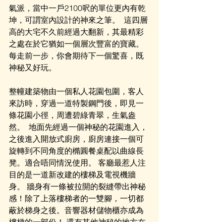
氣派，當中一戶2100呎的單位更內有乾
坤，可謂室內設計的神來之筆。 ​ 這四層
高的大宅不久前經過大翻新，其最精彩
之處在於它猶如一個層次豐富的寶藏。 
每走前一步，你會期待下一個驚喜，既
神秘又好玩。
整幢建築物由一個私人花園包圍，客人
來訪時，穿過一道特製鋼門後，即見一
條花園小徑，周遭碧綠青翠，生氣盎
然。 ​ 地面先經過一個神秘的花園進入，
之後進入開放式廚房，廚房連接一個可
旋轉到不同角度的橢圓餐桌配以曲線長
凳。適合唔同情況使用。 客廳最惹人注
目的是一道新改建的樓梯及電視機牆
身。 牆身有一條被拉開的裂縫帶出神秘
感！除了上落樓梯者的一雙腳，一切都
蔽於梯身之後。音響器材儲物櫃亦成為
樓梯的一部份！ 還有其他神秘的地方在