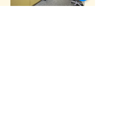
診所設計
“
一個以清晰動線、層次空間與安心感受為核心的
醫療環境，將高度專業的診療流程轉化為沉穩而具
人性的城市醫療體驗
。
”
位於中環核心地段的卓健醫療中心，需應對高流量
及節奏快速的病人使用需求。設計團隊在高效率運
作與病人心理舒適之間取得平衡，讓病人及醫護人
員都能在空間中感到清楚、有序及安心。