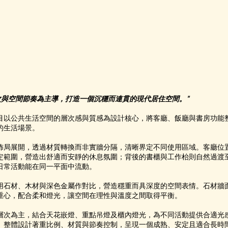
層次與空間節奏為主導，打造一個沉穩而連貫的現代居住空間。”
目以公共生活空間的層次感與質感為設計核心，將客廳、飯廳與書房功能
的生活場景。
佈局展開，透過材質轉換而非實牆分隔，清晰界定不同使用區域。客廳位
定範圍，營造出舒適而安靜的休息氛圍；背後的書櫃與工作枱則自然過渡
日常活動能在同一平面中流動。
用石材、木材與深色金屬作對比，營造穩重而具深度的空間表情。石材牆
重心，配合柔和燈光，讓空間在理性與溫度之間取得平衡。
層次為主，結合天花嵌燈、重點吊燈及櫃內燈光，為不同活動提供合適光
。整體設計著重比例、材質與節奏控制，呈現一個成熟、安定且適合長時