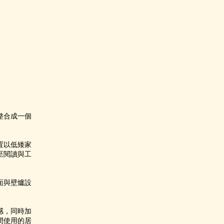
整合成一個
置以低矮家
至閱讀與工
面與壁爐設
感，同時加
間使用的居