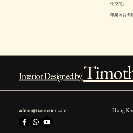
住空間。
專業照片即
Timot
Interior Designed by
Project Management Work Sc
admin@tiainterior.com
Hong Ko