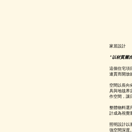
家居設計
“ 以材質
這個住宅項
連貫而開放
空間以長向
具與地毯界
作空間，讓
整體物料選
計成為視覺
照明設計以
強空間深度