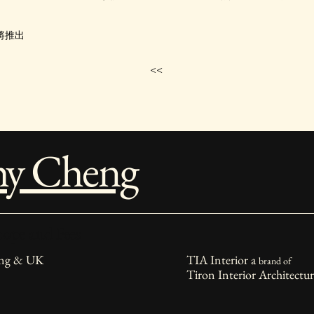
將推出
<<
hy Cheng
ope and Fees
ng & UK
TIA Interior a
brand of
Tiron Interior Architect