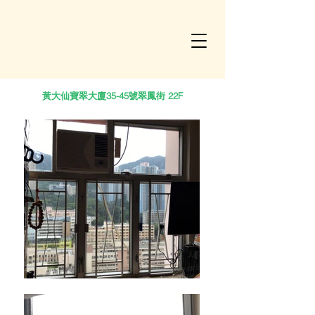
黃大仙寶翠大廈35-45號翠鳳街 22F