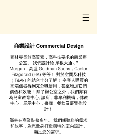
商業設計
Commercial Design
鄭林專長於高質素，高科技要求的商業辦
公室。 我們設計給 摩根大通 JP
Morgan，高盛 Goldman Sachs，Cantor
Fitzgerald (HK) 等等！ 對於空間及科技
（IT&AV) 的結合十分了解！ 令客人購買的
高端儀器得到充分嘅使用，甚至增加它們
價值和效能！ 除了辦公室之外，我們亦有
為
, 診所，非牟利機構，佛教
兒童教育中心
中心，展示中心，畫廊，餐飲及展覽作設
計！
鄭林在商業裝修多年。 我們傾聽您的需求
和故事，為您量身打造獨特的室內設計，
滿足您的需求。